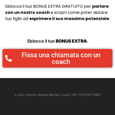
Sblocca il tuo BONUS EXTRA GRATUITO per
parlare
con un nostro coach
e scopri come poter aiutare
tuo figlio ad
esprimere il suo massimo potenziale
.
Sblocca il tuo
BONUS EXTRA
.
Fissa una chiamata con un
coach
© 2022, Antonio Valente (Mental Coach). VAT: IT03728770987