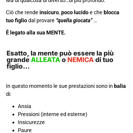
Ma di qualcosa di diverso…di più profondo.
Ciò che rende
insicuro
,
poco lucido
e che
blocca
tuo figlio
dal provare
“quella giocata”
…
È legato alla sua MENTE.
Esatto, la mente può essere la più
grande
ALLEATA
o
NEMICA
di tuo
figlio…
In questo momento le sue prestazioni sono in
balia
di:
Ansia
Pressioni (interne ed esterne)
Insicurezze
Paure