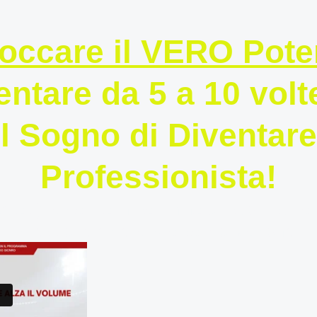
occare il VERO Pote
tare da 5 a 10 volte 
il Sogno di Diventar
Professionista!
si) la partita in panchina o i suoi risultat
pressione e della scarsa motivazione.