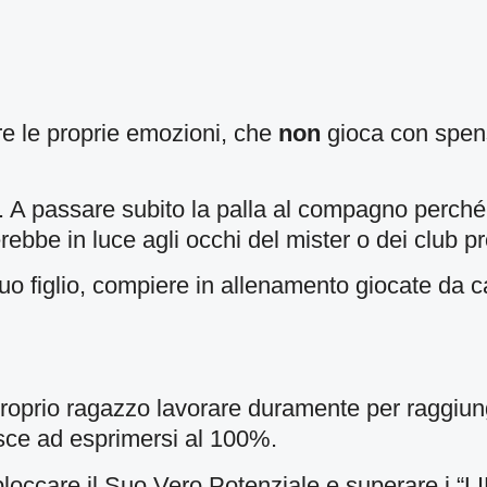
re le proprie emozioni, che
non
gioca con spen
. A passare subito la palla al compagno perché
ebbe in luce agli occhi del mister o dei club pr
tuo figlio, compiere in allenamento giocate da 
 proprio ragazzo lavorare duramente per raggiu
esce ad esprimersi al 100%.
loccare il
Suo Vero Potenziale
e superare i “L