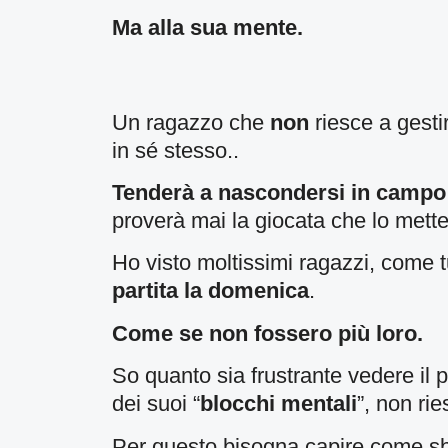
Ma alla sua mente.
Un ragazzo che
non
riesce a gesti
in sé stesso..
Tenderà a nascondersi in campo
proverà mai la giocata che lo metter
Ho visto moltissimi ragazzi, come 
partita la domenica
.
Come se non fossero più loro.
So quanto sia frustrante vedere il
dei suoi “
blocchi mentali
”, non ri
Per questo bisogna capire come sb