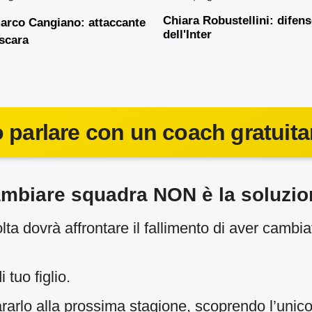
Chiara Robustellini: difen
arco Cangiano: attaccante
dell'Inter
scara
o parlare con un coach gratuit
mbiare squadra NON è la soluzio
olta dovrà affrontare il fallimento di aver camb
 tuo figlio.
arlo alla prossima stagione, scoprendo l’unico 