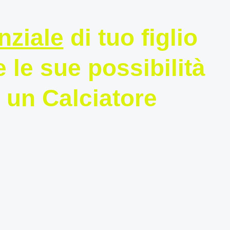
nziale
di tuo figlio
le sue possibilità
e un Calciatore
i sono altalenanti a causa della troppa