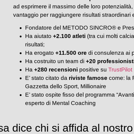
ad esprimere il massimo delle loro potenzialità,
vantaggio per raggiungere risultati straordinari 
Fondatore del METODO SINCRO® e Pres
Ha aiutato
+2.100 atleti
(tra cui molti calci
risultati;
Ha erogato
+11.500 ore
di consulenza ai pr
Ha costruito un team di
+20 professionist
Ha
+280 recensioni
positive su
TrustPilot
E’ stato citato da
riviste famose
come: la 
Gazzetta dello Sport, Millionaire
E’ stato ospite fisso del programma “Avanti 
esperto di Mental Coaching
a dice chi si affida al nostr