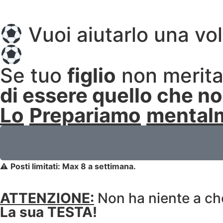
Vuoi aiutarlo una vol
Se tuo
figlio
non merita 
di essere quello che n
Lo
Prepariamo
mental
⚠️
Posti limitati: Max 8 a settimana.
ATTENZIONE:
Non ha niente a che 
La sua TESTA!