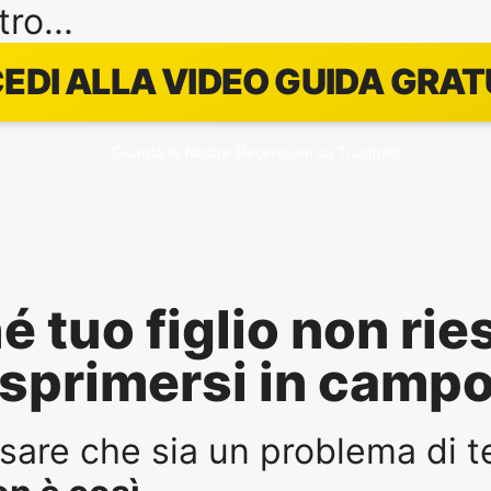
tro...
EDI ALLA VIDEO GUIDA GRAT
Guarda le Nostre Recensioni su Trustpilot
é tuo figlio non rie
sprimersi in camp
sare che sia un problema di t