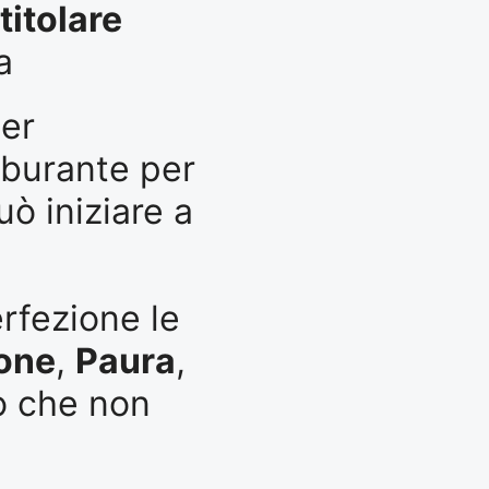
titolare
a
er
rburante per
uò iniziare a
erfezione le
one
,
Paura
,
o che non