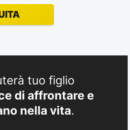
UITA
terà tuo figlio
e di affrontare e
ano nella vita
.