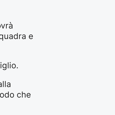
ovrà
squadra e
glio.
lla
todo che