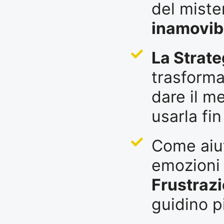
del miste
inamovib
La Strat
trasforma
dare il me
usarla fi
Come aiut
emozioni
Frustraz
guidino p