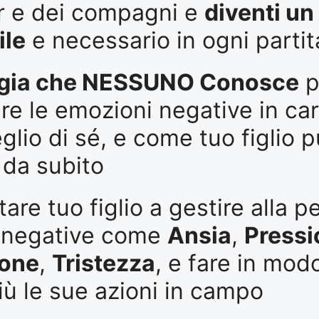
r e dei compagni e
diventi un 
ile
e necessario in ogni partit
egia che NESSUNO Conosce
p
re le emozioni negative in ca
glio di sé, e come tuo figlio p
n da subito
are tuo figlio a gestire alla p
 negative come
Ansia
,
Pressi
ione
,
Tristezza
, e fare in mod
iù le sue azioni in campo