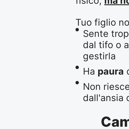
fisico,
ma no
Tuo figlio n
Sente tro
dal tifo o 
gestirla
Ha
paura
d
Non riesce
dall'ansia
Cam