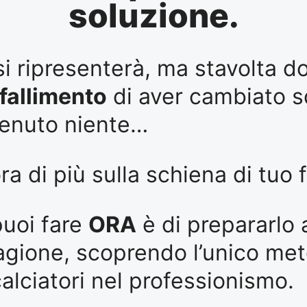
soluzione.
si ripresenterà, ma stavolta d
fallimento
di aver cambiato 
tenuto niente…
a di più sulla schiena di tuo fi
puoi fare
ORA
è di prepararlo a
agione, scoprendo l’unico me
calciatori nel professionismo.