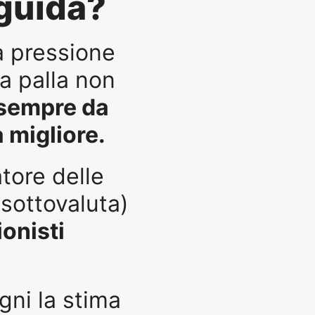
 guida?
la pressione
la palla non
 sempre da
 migliore.
tore delle
 sottovaluta)
ionisti
gni la stima