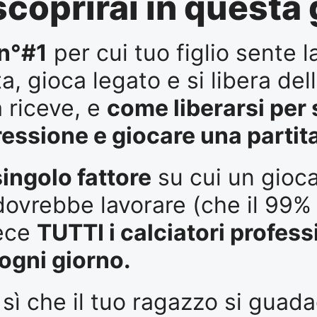
coprirai in questa
 n°#1
per cui tuo figlio sente 
a, gioca legato e si libera del
 riceve, e
come liberarsi per
essione e giocare una partita
 singolo fattore
su cui un gioca
 dovrebbe lavorare (che il 99%
vece
TUTTI i calciatori profess
ogni giorno.
sì che il tuo ragazzo si guada