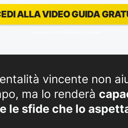
EDI ALLA VIDEO GUIDA GRAT
Guarda le Nostre Recensioni su Trustpilot
ntalità vincente non aiu
mpo, ma lo renderà
capac
e le sfide che lo aspett