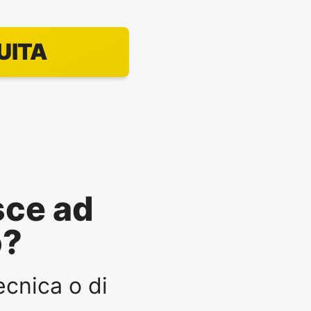
UITA
sce ad
o?
ecnica o di