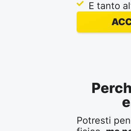
E tanto al
ACC
Perch
e
Potresti pen