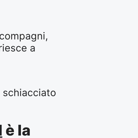
:
i compagni,
 riesce a
 schiacciato
N
è la