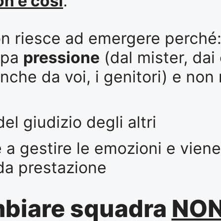
n è così
.
on riesce ad emergere perché
ppa
pressione
(dal mister, da
anche da voi, i genitori) e non
el giudizio degli altri
 a gestire le emozioni e viene
 da prestazione
biare squadra
NO